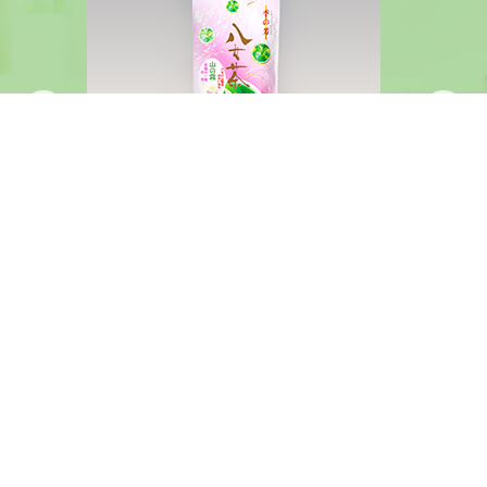
特上煎茶 100g
ブ
その他の販売商品はこちら